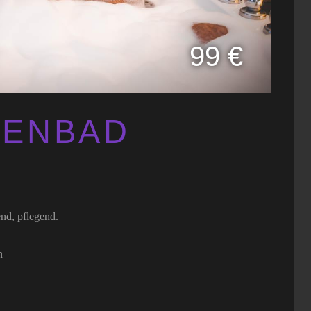
99 €
TENBAD
end, pflegend.
n