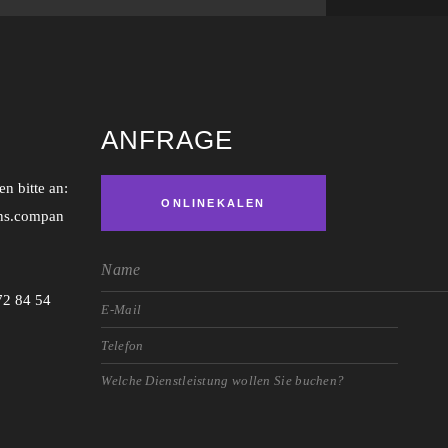
ANFRAGE
n bitte an:
ONLINEKALEN
ns.compan
DER
72 84 54