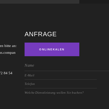
ANFRAGE
n bitte an:
ONLINEKALEN
ns.compan
DER
72 84 54