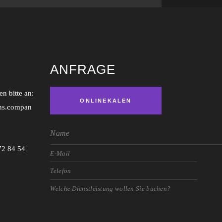
ANFRAGE
n bitte an:
ONLINEKALEN
ns.compan
DER
72 84 54