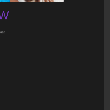
OW
aar.