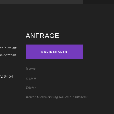
ANFRAGE
n bitte an:
ONLINEKALEN
ns.compan
DER
72 84 54