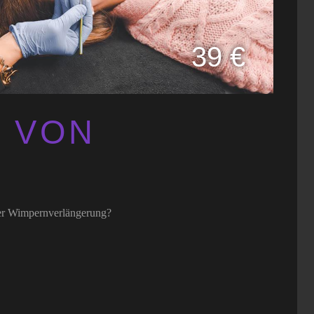
39 €
 VON
ner Wimpernverlängerung?