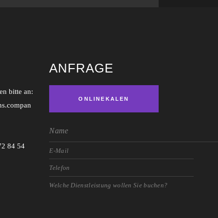
ANFRAGE
n bitte an:
ONLINEKALEN
ns.compan
DER
72 84 54