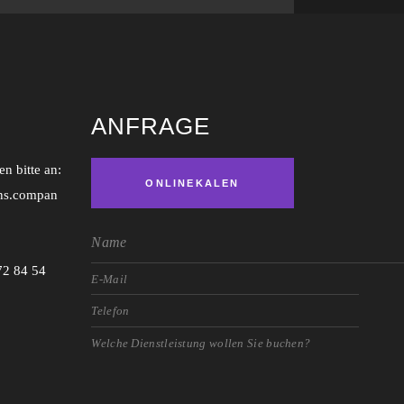
ANFRAGE
n bitte an:
ONLINEKALEN
ns.compan
DER
72 84 54