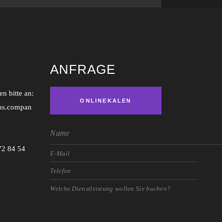
ANFRAGE
n bitte an:
ONLINEKALEN
ns.compan
DER
72 84 54